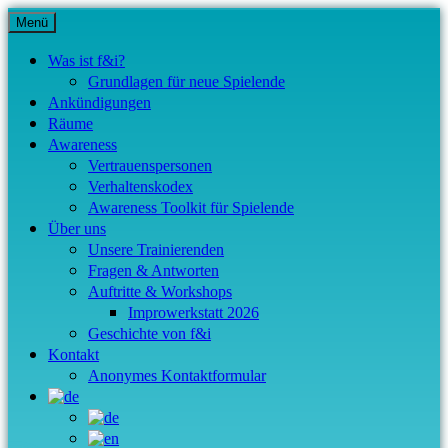
Zum
Menü
Inhalt
springen
Was ist f&i?
Grundlagen für neue Spielende
Ankündigungen
Räume
Awareness
Vertrauens­personen
Verhaltens­kodex
Awareness Toolkit für Spielende
Über uns
Unsere Trainierenden
Fragen & Antworten
Auftritte & Workshops
Improwerkstatt 2026
Geschichte von f&i
Kontakt
Anonymes Kontakt­formular