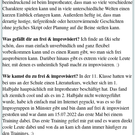
beeindruckend ist beim Improtheater, dass man so viele verschiedene
Charaktere spielen kann und in viele unterschiedliche Welten einen
kurzen Einblick erlangen kann. Außerdem heftig ist, dass man
derartig lustige, tiefgreifende oder herzerwärmende Geschichten
ohne jegliches Skript oder Planung auf die Beine stellen kann.
Was gefällt dir an frei & improvisiert?
Ich finde an f&i sehr
schön, dass man einfach unverbindlich und ganz flexibel
vorbeikommen kann und es einen Raum gibt, wo man sich frei
ausprobieren kann. Darüber hinaus gibt es extrem viele coole Leute
hier, mit denen es unheimlich Spaß macht zu improvisieren. :)
Wie kamst du zu frei & improvisiert?
In der 11. Klasse hatten wir
bei uns an der Schule einen Literaturkurs, welcher sich im 1.
Halbjahr hauptsächlich mit Improtheater beschäftigt hat. Das fand
ich ziemlich cool und als es im 2. Halbjahr nicht weitergeführt
wurde, habe ich einfach mal im Internet geguckt, was es so für
Improgruppen in Münster gibt und bin dann auf frei & improvisiert
gestoßen und war dann am 15.07.2022 das erste Mal bei einem
Training dabei. Das erste Training gefiel mir gut und es waren direkt
coole Leute dabei und von da an kam ich dann immer häufiger zu
den Trainings. :)